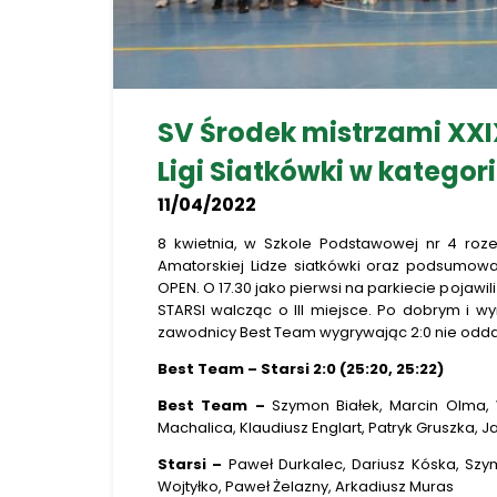
SV Środek mistrzami XXI
Ligi Siatkówki w kategor
11/04/2022
8 kwietnia, w Szkole Podstawowej nr 4 roz
Amatorskiej Lidze siatkówki oraz podsumowa
OPEN. O 17.30 jako pierwsi na parkiecie pojawi
STARSI walcząc o III miejsce. Po dobrym i 
zawodnicy Best Team wygrywając 2:0 nie odd
Best Team – Starsi 2:0 (25:20, 25:22)
Best Team –
Szymon Białek, Marcin Olma, 
Machalica, Klaudiusz Englart, Patryk Gruszka, 
Starsi –
Paweł Durkalec, Dariusz Kóska, Szy
Wojtyłko, Paweł Żelazny, Arkadiusz Muras