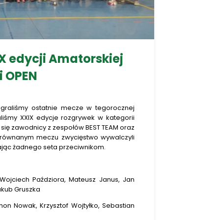
X edycji Amatorskiej
ii OPEN
egraliśmy ostatnie mecze w tegorocznej
liśmy XXIX edycje rozgrywek w kategorii
li się zawodnicy z zespołów BEST TEAM oraz
wyrównanym meczu zwycięstwo wywalczyli
ając żadnego seta przeciwnikom.
Wojciech Paździora, Mateusz Janus, Jan
Jakub Gruszka
mon Nowak, Krzysztof Wojtyłko, Sebastian