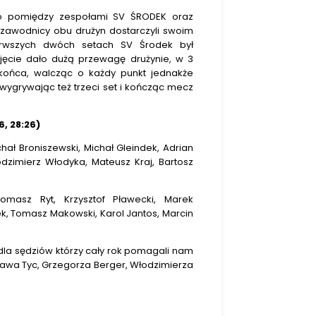
wo pomiędzy zespołami SV ŚRODEK oraz
ł zawodnicy obu drużyn dostarczyli swoim
erwszych dwóch setach SV Środek był
jęcie dało dużą przewagę drużynie, w 3
ońca, walcząc o każdy punkt jednakże
wygrywając też trzeci set i kończąc mecz
6, 28:26)
ał Broniszewski, Michał Gleindek, Adrian
odzimierz Włodyka, Mateusz Kraj, Bartosz
masz Ryt, Krzysztof Pławecki, Marek
ek, Tomasz Makowski, Karol Jantos, Marcin
la sędziów którzy cały rok pomagali nam
ława Tyc, Grzegorza Berger, Włodzimierza