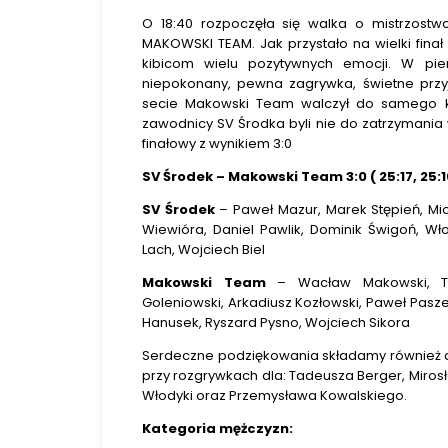
O 18:40 rozpoczęła się walka o mistrzost
MAKOWSKI TEAM. Jak przystało na wielki fina
kibicom wielu pozytywnych emocji. W pi
niepokonany, pewna zagrywka, świetne przy
secie Makowski Team walczył do samego k
zawodnicy SV Środka byli nie do zatrzymania 
finałowy z wynikiem 3:0
SV Środek – Makowski Team 3:0 ( 25:17, 25:1
SV Środek
– Paweł Mazur, Marek Stępień, Mich
Wiewióra, Daniel Pawlik, Dominik Świgoń, Wł
Lach, Wojciech Biel
Makowski Team
– Wacław Makowski, To
Goleniowski, Arkadiusz Kozłowski, Paweł Pasz
Hanusek, Ryszard Pysno, Wojciech Sikora
Serdeczne podziękowania składamy również d
przy rozgrywkach dla: Tadeusza Berger, Miros
Włodyki oraz Przemysława Kowalskiego.
Kategoria mężczyzn: