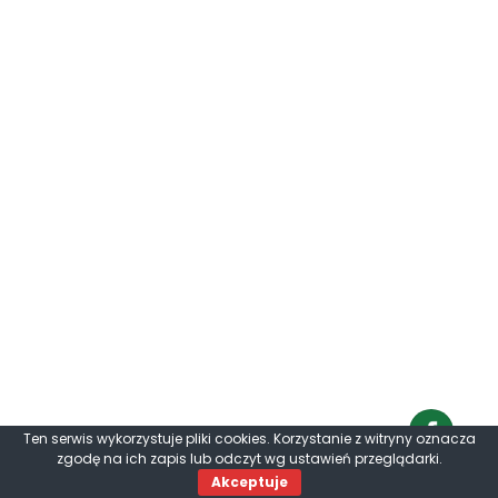
Ten serwis wykorzystuje pliki cookies. Korzystanie z witryny oznacza
zgodę na ich zapis lub odczyt wg ustawień przeglądarki.
Akceptuje